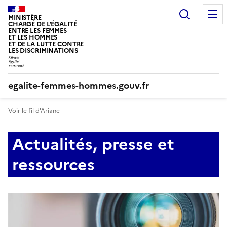
Panneau de gestion des cookies
Recherc
MINISTÈRE
CHARGÉ DE L’ÉGALITÉ
ENTRE LES FEMMES
ET LES HOMMES
ET DE LA LUTTE CONTRE
LES DISCRIMINATIONS
egalite-femmes-hommes.gouv.fr
Voir le fil d'Ariane
Actualités, presse et
ressources