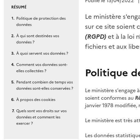
Publié le
15/04/2022
RÉSUMÉ
Le ministère s'eng
Politique de protection des
données
sur ce site soient
(RGPD)
et à la loi 
À qui sont destinées vos
données ?
fichiers et aux libe
À quoi servent vos données ?
Comment vos données sont-
Politique 
elles collectées ?
Pendant combien de temps vos
données sont-elles conservées ?
Le ministère s'engage à
soient conformes au
Rè
À propos des cookies
janvier 1978 modifiée, r
Quels sont vos droits sur vos
données et comment les
Le
ministère
est très at
exercer ?
Les données statistique