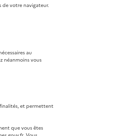
s de votre navigateur.
nécessaires au
ez néanmoins vous
inalités, et permettent
ement que vous êtes
es.gouv.fr
. Vous