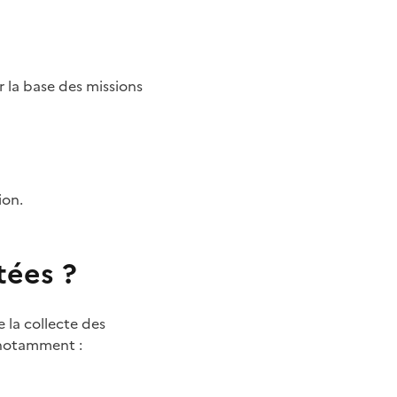
 la base des missions
ion.
tées ?
 la collecte des
 notamment :