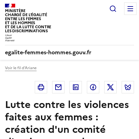
Panneau de gestion des cookies
Recherc
MINISTÈRE
CHARGÉ DE L’ÉGALITÉ
ENTRE LES FEMMES
ET LES HOMMES
ET DE LA LUTTE CONTRE
LES DISCRIMINATIONS
egalite-femmes-hommes.gouv.fr
Voir le fil d'Ariane
Imprimer
Courriel
Linkedin
Facebook
Twitter
B
Lutte contre les violences
faites aux femmes :
création d'un comité