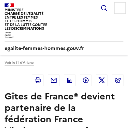
Panneau de gestion des cookies
Recherc
MINISTÈRE
CHARGÉ DE L’ÉGALITÉ
ENTRE LES FEMMES
ET LES HOMMES
ET DE LA LUTTE CONTRE
LES DISCRIMINATIONS
egalite-femmes-hommes.gouv.fr
Voir le fil d'Ariane
Imprimer
Courriel
Linkedin
Facebook
Twitter
B
Gîtes de France® devient
partenaire de la
fédération France