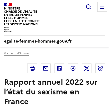
Panneau de gestion des cookies
Recherc
MINISTÈRE
CHARGÉ DE L’ÉGALITÉ
ENTRE LES FEMMES
ET LES HOMMES
ET DE LA LUTTE CONTRE
LES DISCRIMINATIONS
egalite-femmes-hommes.gouv.fr
Voir le fil d'Ariane
Imprimer
Courriel
Linkedin
Facebook
Twitter
B
Rapport annuel 2022 sur
l’état du sexisme en
France