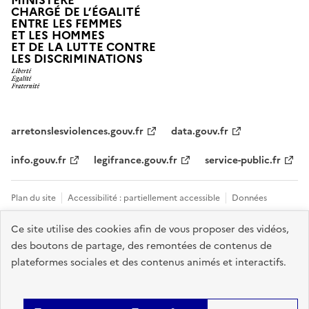
MINISTÈRE
CHARGÉ DE L’ÉGALITÉ
ENTRE LES FEMMES
ET LES HOMMES
ET DE LA LUTTE CONTRE
LES DISCRIMINATIONS
arretonslesviolences.gouv.fr
data.gouv.fr
info.gouv.fr
legifrance.gouv.fr
service-public.fr
Plan du site
Accessibilité : partiellement accessible
Données
personnelles et cookies
Mentions légales
Tous les contacts et sites
Ce site utilise des cookies afin de vous proposer des vidéos,
des boutons de partage, des remontées de contenus de
utiles
Gestion des cookies
plateformes sociales et des contenus animés et interactifs.
Sauf mention explicite de propriété intellectuelle détenue par des tiers,
les contenus de ce site sont proposés sous
licence etalab-2.0
.