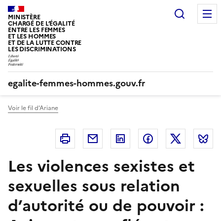
Panneau de gestion des cookies
Recherc
MINISTÈRE
CHARGÉ DE L’ÉGALITÉ
ENTRE LES FEMMES
ET LES HOMMES
ET DE LA LUTTE CONTRE
LES DISCRIMINATIONS
egalite-femmes-hommes.gouv.fr
Voir le fil d'Ariane
Imprimer
Courriel
Linkedin
Facebook
Twitter
B
Les violences sexistes et
sexuelles sous relation
d’autorité ou de pouvoir :